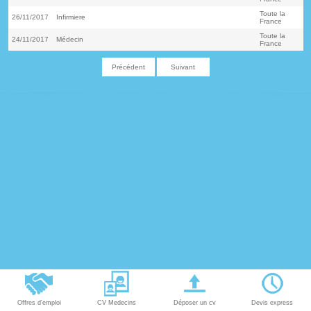
Toute la
26/11/2017
Infirmiere
France
Toute la
24/11/2017
Médecin
France
Précédent
Suivant
Offres d'emploi
CV Medecins
Déposer un cv
Devis express