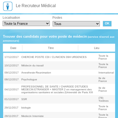
Le Recruteur Médical
Localisation
Postes
Trouver des candidats pour votre poste de médecin
(service réservé aux
annonceurs)
Date
Titre
Lieu
Toute la
17/12/2017
CHERCHE POSTE CDI / CLINICIEN 39H URGENCES
France
Toute la
10/12/2017
Médecin du travail
France
09/12/2017
Anesthesie-Reanimation
International
Ile de
08/12/2017
Psychologue
France
PROFESSIONNEL DE SANTE / CHARGEE D’ETUDES
Ile de
04/12/2017
MEDECIN ETRANGER + MASTER 2 en management des
France
organisations sanitaires et sociales (Université de Paris XIII
(78)
01/12/2017
SSR
Yvelines
Toute la
29/11/2017
biologie
France
Toute la
28/11/2017
Medecin Interniste
France