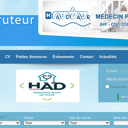
CV
Petites Annonces
Événements
Contact
Actualités
E-mail
Mot de passe
Se souvenir 
Ins
Postes
Type de contrat
Mots clés