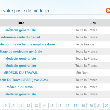
r votre poste de médecin
Titre
Lieu
Médecin généraliste
Toute la France
infirmière santé du travail
Toute la France
disponible recherche emploi salarié
Ile de France
Stage de médecine générale
Toute la France
Médecin généraliste
Toute la France
Médecin généraliste
Toute la France
MEDECIN DU TRAVAIL
(59) Nord
cin Du Travail /PAE ( evc 2024)
Toute la France
Médecin du travail
Toute la France
Médecin généraliste
Toute la France
8
9
10
11
12
13
14
15
16
17
18
19
20
21
22