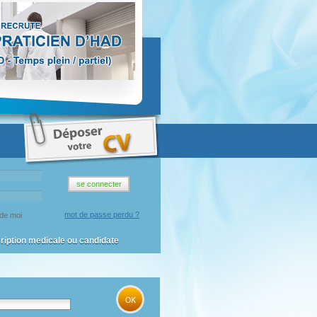
mot de passe perdu ?
de moi
cription medicale ou candidate