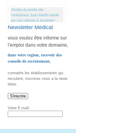
Perdre du poids vite :
l’entraîneur Juan Martín alerte
sur ces calories à surveiller
Newsletter Medical
Vous mangez du riz blanc ?
vous voulez être informe sur
Cette astuce méconnue d’une
l'emploi dans votre domaine,
chercheuse en nutrition pourrait
changer votre façon de le
dans votre region, recevoir des
préparer
conseils de recrutement,
connaitre les établissements qui
Eclipse solaire : les lunettes de
recrutent, inscrivez vous a la news
protection de l'éclipse de 1999
letter.
peuvent-elles être réutilisées ?
Listeria : Il ne faut pas manger
Votre E-mail :
ce Saint-Nectaire fermier AOP
vendu chez Leclerc, Auchan,
Carrefour et Intermarché