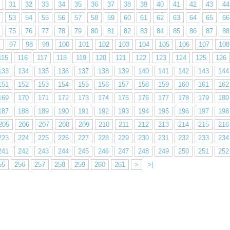
31
32
33
34
35
36
37
38
39
40
41
42
43
44
53
54
55
56
57
58
59
60
61
62
63
64
65
66
75
76
77
78
79
80
81
82
83
84
85
86
87
88
97
98
99
100
101
102
103
104
105
106
107
108
115
116
117
118
119
120
121
122
123
124
125
126
133
134
135
136
137
138
139
140
141
142
143
144
151
152
153
154
155
156
157
158
159
160
161
162
169
170
171
172
173
174
175
176
177
178
179
180
187
188
189
190
191
192
193
194
195
196
197
198
205
206
207
208
209
210
211
212
213
214
215
216
223
224
225
226
227
228
229
230
231
232
233
234
241
242
243
244
245
246
247
248
249
250
251
252
55
256
257
258
259
260
261
>
>|