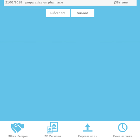
21/01/2018
préparatrice en pharmacie
(38) Isére
Précédent
Suivant
Offres d'emploi
CV Medecins
Déposer un cv
Devis express