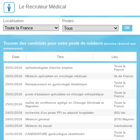
Le Recruteur Médical
Localisation
Postes
Trouver des candidats pour votre poste de médecin
(service réservé aux
annonceurs)
Date
Titre
Lieu
Toute la
30/01/2018
ophtalmologiste cherche emploie
France
26/01/2018
Médecin spécialiste en oncologie médicale
Ile de France
Toute la
25/01/2018
Remplacement en gynécologie obstétrique
France
Toute la
25/01/2018
poste d'assistant spécialiste en chirurgie orthopédique
France
maître de conférence agrégé en Chirurgie Générale et
Toute la
25/01/2018
Digestive
France
24/01/2018
recherche d'un poste FFI ou attaché hospitalier
(83) Var
24/01/2018
Médecin général
(976) Mayotte
22/01/2018
Médecin du travail
International
Toute la
21/01/2018
CANDIDATURE gynécologue obstétricien
France