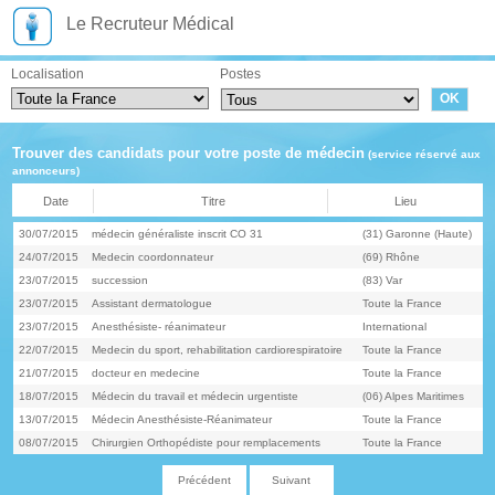
Le Recruteur Médical
Localisation
Postes
Trouver des candidats pour votre poste de médecin
(service réservé aux
annonceurs)
Date
Titre
Lieu
30/07/2015
médecin généraliste inscrit CO 31
(31) Garonne (Haute)
24/07/2015
Medecin coordonnateur
(69) Rhône
23/07/2015
succession
(83) Var
23/07/2015
Assistant dermatologue
Toute la France
23/07/2015
Anesthésiste- réanimateur
International
22/07/2015
Medecin du sport, rehabilitation cardiorespiratoire
Toute la France
21/07/2015
docteur en medecine
Toute la France
18/07/2015
Médecin du travail et médecin urgentiste
(06) Alpes Maritimes
13/07/2015
Médecin Anesthésiste-Réanimateur
Toute la France
08/07/2015
Chirurgien Orthopédiste pour remplacements
Toute la France
Précédent
Suivant