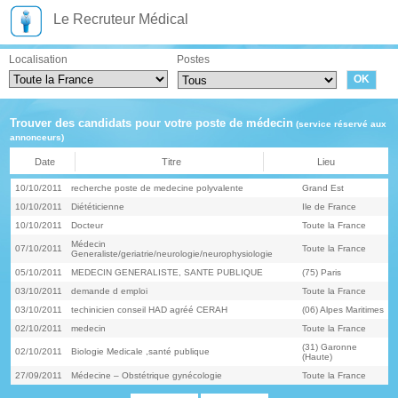
Le Recruteur Médical
Localisation
Postes
Trouver des candidats pour votre poste de médecin
(service réservé aux
annonceurs)
Date
Titre
Lieu
10/10/2011
recherche poste de medecine polyvalente
Grand Est
10/10/2011
Diététicienne
Ile de France
10/10/2011
Docteur
Toute la France
Médecin
07/10/2011
Toute la France
Generaliste/geriatrie/neurologie/neurophysiologie
05/10/2011
MEDECIN GENERALISTE, SANTE PUBLIQUE
(75) Paris
03/10/2011
demande d emploi
Toute la France
03/10/2011
techinicien conseil HAD agréé CERAH
(06) Alpes Maritimes
02/10/2011
medecin
Toute la France
(31) Garonne
02/10/2011
Biologie Medicale ,santé publique
(Haute)
27/09/2011
Médecine – Obstétrique gynécologie
Toute la France