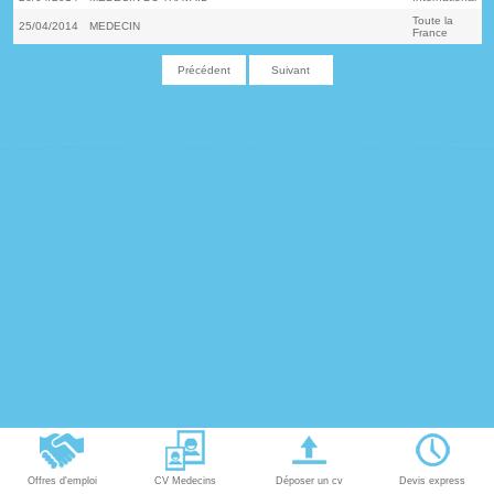
Toute la
25/04/2014
MEDECIN
France
Précédent
Suivant
Offres d'emploi
CV Medecins
Déposer un cv
Devis express