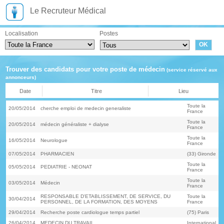
Le Recruteur Médical
Localisation
Postes
Trouver des candidats pour votre poste de médecin
(service réservé aux
annonceurs)
Date
Titre
Lieu
Toute la
20/05/2014
cherche emploi de medecin generaliste
France
Toute la
20/05/2014
médecin généraliste + dialyse
France
Toute la
16/05/2014
Neurologue
France
07/05/2014
PHARMACIEN
(33) Gironde
Toute la
05/05/2014
PEDIATRIE - NEONAT
France
Toute la
03/05/2014
Médecin
France
RESPONSABLE D'ETABLISSEMENT, DE SERVICE, DU
Toute la
30/04/2014
PERSONNEL, DE LA FORMATION, DES MOYENS
France
29/04/2014
Recherche poste cardiologue temps partiel
(75) Paris
26/04/2014
MEDECIN DU TRAVAIL
International