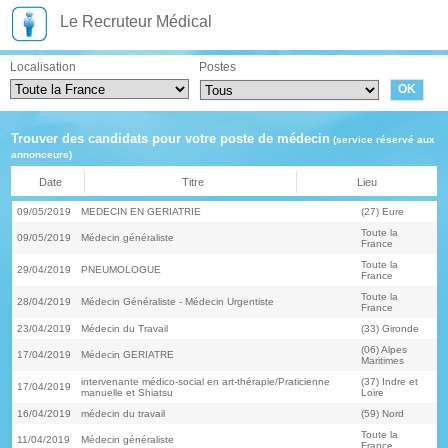
Le Recruteur Médical
Localisation
Postes
Trouver des candidats pour votre poste de médecin
(service réservé aux
annonceurs)
Date
Titre
Lieu
09/05/2019
MEDECIN EN GERIATRIE
(27) Eure
Toute la
09/05/2019
Médecin généraliste
France
Toute la
29/04/2019
PNEUMOLOGUE
France
Toute la
28/04/2019
Médecin Généraliste - Médecin Urgentiste
France
23/04/2019
Médecin du Travail
(33) Gironde
(06) Alpes
17/04/2019
Médecin GERIATRE
Maritimes
intervenante médico-social en art-thérapie/Praticienne
(37) Indre et
17/04/2019
manuelle et Shiatsu
Loire
16/04/2019
médecin du travail
(59) Nord
Toute la
11/04/2019
Médecin généraliste
France