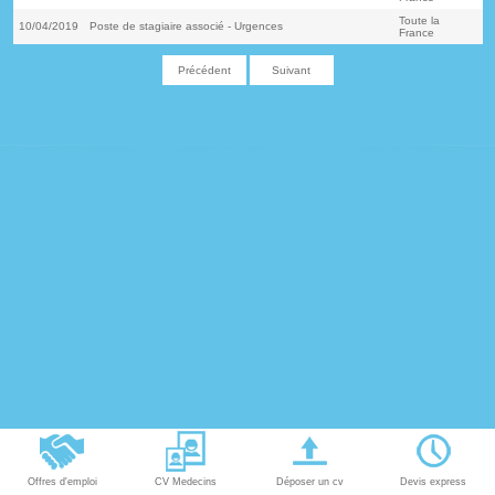
Toute la
10/04/2019
Poste de stagiaire associé - Urgences
France
Précédent
Suivant
Offres d'emploi
CV Medecins
Déposer un cv
Devis express