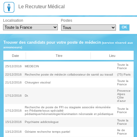
Le Recruteur Médical
Localisation
Postes
Trouver des candidats pour votre poste de médecin
(service réservé aux
annonceurs)
Date
Titre
Lieu
Toute la
25/12/2016
MEDECIN
France
22/12/2016
Recherche poste de médecin collaborateur de santé au travail
(75) Paris
Toute la
21/12/2016
Chirurgien viscéral
France
Provence
Alpes
17/12/2016
Dr.
Côte
d'azur
Recherche de poste de FFI ou stagiaire associée rémunérée
Toute la
17/12/2016
en Pédiatrie/sous spécialité
France
pédiatrique/néonatologie/réanimation néonatale et pédiatrique
Toute la
15/12/2016
Psychiatre addictologue
France
Ile de
13/12/2016
Gériatre recherche temps partiel
France