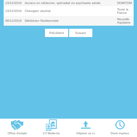
13/12/2016
docteur en médecine, spécialisé en psychiatrie adulte
DOM/TOM
Toute la
13/12/2016
Chirurgien viscéral
France
Nouvelle
08/12/2016
Diététicien Nutritionniste
Aquitaine
Précédent
Suivant
Offres d'emploi
CV Medecins
Déposer un cv
Devis express