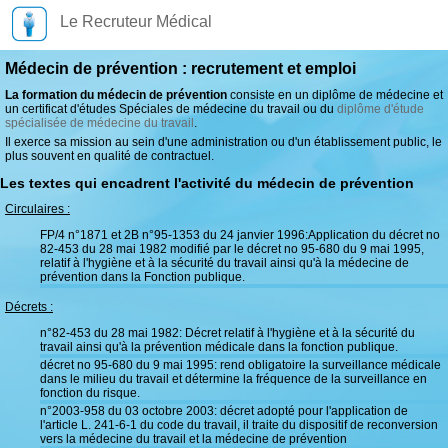
Le Recruteur Médical
Médecin de prévention : recrutement et emploi
La formation du médecin de prévention
consiste en un diplôme de médecine et
un certificat d'études Spéciales de médecine du travail ou du
diplôme d'étude
spécialisée de médecine du travail
.
Il exerce sa mission au sein d'une administration ou d'un établissement public, le
plus souvent en qualité de contractuel.
Les textes qui encadrent l'activité du médecin de prévention
Circulaires :
FP/4 n°1871 et 2B n°95-1353 du 24 janvier 1996:Application du décret no
82-453 du 28 mai 1982 modifié par le décret no 95-680 du 9 mai 1995,
relatif à l'hygiène et à la sécurité du travail ainsi qu'à la médecine de
prévention dans la Fonction publique.
Décrets :
n°82-453 du 28 mai 1982: Décret relatif à l'hygiène et à la sécurité du
travail ainsi qu'à la prévention médicale dans la fonction publique.
décret no 95-680 du 9 mai 1995: rend obligatoire la surveillance médicale
dans le milieu du travail et détermine la fréquence de la surveillance en
fonction du risque.
n°2003-958 du 03 octobre 2003: décret adopté pour l'application de
l'article L. 241-6-1 du code du travail, il traite du dispositif de reconversion
vers la médecine du travail et la médecine de prévention