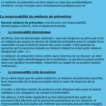
Le médecin de prévention est donc placé au cœur des problématiques
sanitaires, ce qui n'est pas sans conséquences juridiques pour lui.
La responsabilité du médecin de prévention
Devenir médecin de prévention
c'est encourir une responsabilité,
déontologique d'abord, civile et également pénale.
-
La responsabilité déontologique
Art 99 du code de déontologie médicale « sauf cas d'urgence ou prévu par la loi,
un médecin qui assure un service de médecine préventive pour le compte d'une
collectivité n'a pas le droit d'y donner des soins curatifs. Il doit adresser la
personne qu'il a reconnue malade au médecin traitant ou à tout autre médecin
désigné par celle - ci ».
Le médecin de prévention devra veiller, dans l'exercice de sa mission, au strict
respect des règles déontologiques de la profession, ce qui peut le placer parfois
dans une situation inconfortable, notamment au regard de sa position (salarié
contractuel).
-
La responsabilité civile du praticien
De la même façon que les autres médecins, le médecin de prévention peut être
tenu responsable de la faute accomplie dans le cadre de l'exercice de sa
mission.
A ce titre, il doit faire montrer de prudence et de diligence mais aussi et surtout
satisfaire à ses obligations de conseil et d'information.
Par ailleurs, il doit veiller également au bon déroulement des actes qui
pourraient être effectués par le personnel paramédical en son absence, la
responsabilité du fait d'autrui (de l'infirmier par exemple) pouvant être engagée