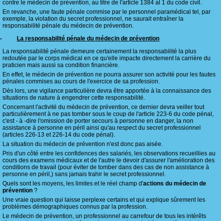
contre le médecin de prévention, au titre de l'article 1384 al 1 du code civil.
En revanche, une faute pénale commise par le personnel paramédical tel, par
exemple, la violation du secret professionnel, ne saurait entraîner la
responsabilité pénale du médecin de prévention.
-
La responsabilité pénale du médecin de prévention
La responsabilité pénale demeure certainement la responsabilité la plus
redoutée par le corps médical en ce qu'elle impacte directement la carrière du
praticien mais aussi sa condition financière.
En effet, le médecin de prévention ne pourra assurer son activité pour les fautes
pénales commises au cours de l'exercice de sa profession.
Dès lors, une vigilance particulière devra être apportée à la connaissance des
situations de nature à engendrer cette responsabilité.
Concernant l'activité du médecin de prévention, ce dernier devra veiller tout
particulièrement à ne pas tomber sous le coup de l'article 223-6 du code pénal,
c'est - à -dire l'omission de porter secours à personne en danger, la non
assistance à personne en péril ainsi qu'au respect du secret professionnel
(articles 226-13 et 226-14 du code pénal).
La situation du médecin de prévention n'est donc pas aisée.
Pris d'un côté entre les confidences des salariés, les observations recueillies au
cours des examens médicaux et de l'autre le devoir d'assurer l'amélioration des
conditions de travail (pour éviter de tomber dans des cas de non assistance à
personne en péril,) sans jamais trahir le secret professionnel.
Quels sont les moyens, les limites et le réel champ d'
actions du médecin de
prévention
?
Une vraie question qui laisse perplexe certains et qui explique sûrement les
problèmes démographiques connus par la profession.
Le médecin de prévention, un professionnel au carrefour de tous les intérêts