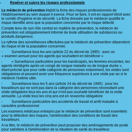
-
Repérer et suivre les risques professionnels
Le médecin de prévention
établit la fiche des risques professionnels de
l'établissement au sein duquel il exerce. Pour se faire, il est en rapport étroit avec
le comité d'hygiène et de sécurité. La fiche dressée par le médecin qualifie le
risque identifié ainsi que la population concernée par le risque détecté.
Compte tenu de son rôle central en matière de prévention, le médecin de
prévention est obligatoirement informé de toute utilisation de substances ou
produits dangereux.
Le rythme des surveillances effectuées par le médecin de prévention dépendent
du risque et de la population concernée:
- Surveillance tous les ans (article 22 du décret de 1995) : avec un
« examen annuel pour les agents qui souhaitent en bénéficier »
- « Surveillance particulière pour les handicapés, les femmes enceintes, les
agents réintégrés après un congé de longue maladie ou de longue durée »,
étant précisé que pour cette catégorie de personnes notamment, les visites sont
obligatoires et peuvent avoir une fréquence supérieure à une visite par an si le
médecin l'estime utile.
- Surveillance tous les 5 ans (article 24 du décret de 1995) : pour les
travailleurs qui ne sont pas dans la catégorie des personnes nécessitant une
visite obligatoire tous les ans et qui n'ont pas souhaité bénéficier de la visite
annuelle. La visite tous les cinq ans est en revanche obligatoire
- Surveillance particulière des accidents de travail et arrêt maladie à
caractère professionnel
Les examens médicaux entrepris par le médecin de prévention sont essentiels
pour la détection des risques, l'amélioration des conditions de travail des
travailleurs.
A ce titre, le médecin de prévention peut proposer des aménagements de poste
pour satisfaire à l'amélioration de la situation de santé du travailleur.