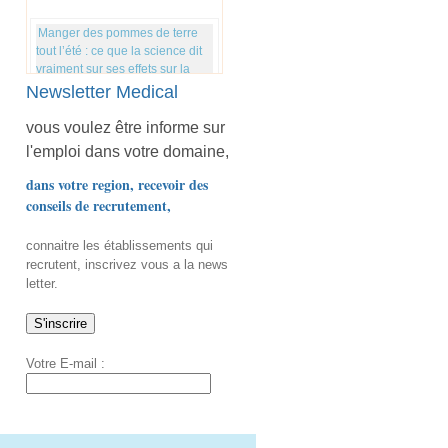
Manger des pommes de terre
tout l’été : ce que la science dit
vraiment sur ses effets sur la
santé
Newsletter Medical
vous voulez être informe sur
"Moins 2 kilos en un mois" :
l'emploi dans votre domaine,
cette nutritionniste révèle son
dans votre region, recevoir des
astuce 3-en-1 pour affiner la
silhouette sans reprendre
conseils de recrutement,
connaitre les établissements qui
Les chercheurs découvrent un
recrutent, inscrivez vous a la news
nouvel effet inquiétant d'une
letter.
carence en magnésium
Cancer du côlon : ce que
Votre E-mail :
certains signes sur la peau
peuvent révéler, selon les
médecins