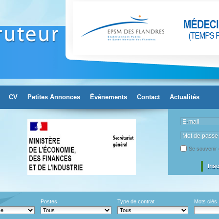
CV
Petites Annonces
Événements
Contact
Actualités
E-mail
Mot de passe
Se souvenir 
Ins
Postes
Type de contrat
Mots clés