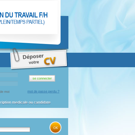
mot de passe perdu ?
de moi
cription medicale ou candidate