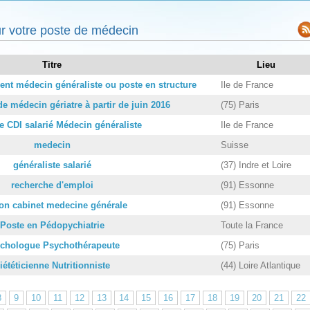
r votre poste de médecin
Titre
Lieu
nt médecin généraliste ou poste en structure
Ile de France
e médecin gériatre à partir de juin 2016
(75) Paris
e CDI salarié Médecin généraliste
Ile de France
medecin
Suisse
généraliste salarié
(37) Indre et Loire
recherche d'emploi
(91) Essonne
on cabinet medecine générale
(91) Essonne
Poste en Pédopychiatrie
Toute la France
chologue Psychothérapeute
(75) Paris
iététicienne Nutritionniste
(44) Loire Atlantique
8
9
10
11
12
13
14
15
16
17
18
19
20
21
22