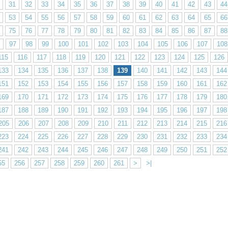
31
32
33
34
35
36
37
38
39
40
41
42
43
44
53
54
55
56
57
58
59
60
61
62
63
64
65
66
75
76
77
78
79
80
81
82
83
84
85
86
87
88
97
98
99
100
101
102
103
104
105
106
107
108
115
116
117
118
119
120
121
122
123
124
125
126
133
134
135
136
137
138
139
140
141
142
143
144
151
152
153
154
155
156
157
158
159
160
161
162
169
170
171
172
173
174
175
176
177
178
179
180
187
188
189
190
191
192
193
194
195
196
197
198
205
206
207
208
209
210
211
212
213
214
215
216
223
224
225
226
227
228
229
230
231
232
233
234
241
242
243
244
245
246
247
248
249
250
251
252
55
256
257
258
259
260
261
>
>|