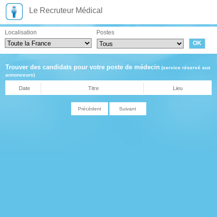
Le Recruteur Médical
Localisation
Postes
Trouver des candidats pour votre poste de médecin
(service réservé aux
annonceurs)
Date
Titre
Lieu
Précédent
Suivant