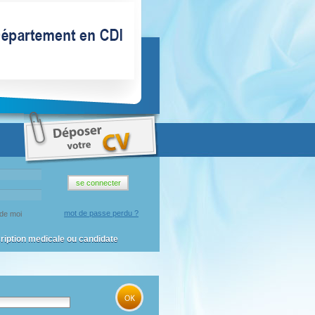
mot de passe perdu ?
de moi
cription medicale ou candidate