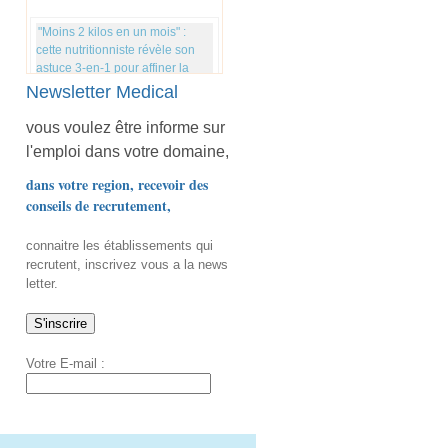
"Moins 2 kilos en un mois" :
cette nutritionniste révèle son
astuce 3-en-1 pour affiner la
silhouette sans reprendre
Newsletter Medical
vous voulez être informe sur
Les chercheurs découvrent un
l'emploi dans votre domaine,
nouvel effet inquiétant d'une
carence en magnésium
dans votre region, recevoir des
conseils de recrutement,
Cancer du côlon : ce que
connaitre les établissements qui
certains signes sur la peau
recrutent, inscrivez vous a la news
peuvent révéler, selon les
letter.
médecins
Rhumatismes : cette technique
Votre E-mail :
qui stimule le nerf vague ouvre
une nouvelle piste de traitement