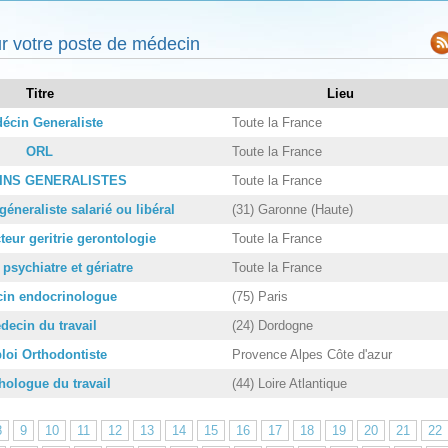
r votre poste de médecin
Titre
Lieu
écin Generaliste
Toute la France
ORL
Toute la France
INS GENERALISTES
Toute la France
éneraliste salarié ou libéral
(31) Garonne (Haute)
eur geritrie gerontologie
Toute la France
psychiatre et gériatre
Toute la France
in endocrinologue
(75) Paris
decin du travail
(24) Dordogne
oi Orthodontiste
Provence Alpes Côte d'azur
hologue du travail
(44) Loire Atlantique
8
9
10
11
12
13
14
15
16
17
18
19
20
21
22