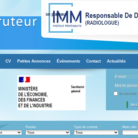
CV
Petites Annonces
Événements
Contact
Actualités
E-mail
Mot de passe
Se souvenir 
Ins
Postes
Type de contrat
Mots clés