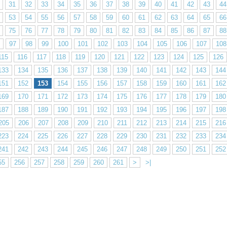
31
32
33
34
35
36
37
38
39
40
41
42
43
44
53
54
55
56
57
58
59
60
61
62
63
64
65
66
75
76
77
78
79
80
81
82
83
84
85
86
87
88
97
98
99
100
101
102
103
104
105
106
107
108
115
116
117
118
119
120
121
122
123
124
125
126
133
134
135
136
137
138
139
140
141
142
143
144
151
152
153
154
155
156
157
158
159
160
161
162
169
170
171
172
173
174
175
176
177
178
179
180
187
188
189
190
191
192
193
194
195
196
197
198
205
206
207
208
209
210
211
212
213
214
215
216
223
224
225
226
227
228
229
230
231
232
233
234
241
242
243
244
245
246
247
248
249
250
251
252
55
256
257
258
259
260
261
>
>|