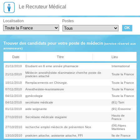
Le Recruteur Médical
Localisation
Postes
Trouver des candidats pour votre poste de médecin
(service réservé aux
annonceurs)
Date
Titre
Lieu
21/11/2010
Etudiant en 6 eme année pharmacie
International
Médecin anesthésiste réanimateur cherche poste de
21/11/2010
Toute la France
praticien attaché
10/11/2010
Remplacements en Chirurgie.
Toute la France
07/11/2010
Anesthesiste-reanimateure
Toute la France
04/11/2010
gynécologie
Toute la France
04/11/2010
secrétaire médicale
(81) Tarn
01/11/2010
aide soignante
(91) Essonne
Hauts de
27/10/2010
Secrétaire médicale stagiaire
France
(06) Alpes
27/10/2010
recherche emploi mèdecin de prèvention Nice
Maritimes
13/10/2010
praticien attache, asistante attache, FFI
Ile de France