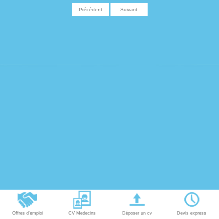
Précédent
Suivant
Offres d'emploi
CV Medecins
Déposer un cv
Devis express