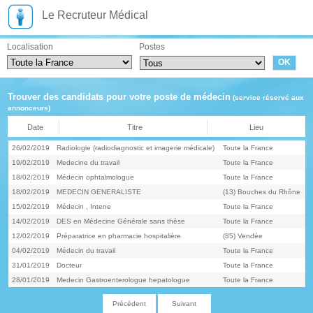
Le Recruteur Médical
Localisation
Postes
Trouver des candidats pour votre poste de médecin
(service réservé aux
annonceurs)
Date
Titre
Lieu
26/02/2019
Radiologie (radiodiagnostic et imagerie médicale)
Toute la France
19/02/2019
Medecine du travail
Toute la France
18/02/2019
Médecin ophtalmologue
Toute la France
18/02/2019
MEDECIN GENERALISTE
(13) Bouches du Rhône
15/02/2019
Médecin , Intene
Toute la France
14/02/2019
DES en Médecine Générale sans thèse
Toute la France
12/02/2019
Préparatrice en pharmacie hospitalière
(85) Vendée
04/02/2019
Médecin du travail
Toute la France
31/01/2019
Docteur
Toute la France
28/01/2019
Medecin Gastroenterologue hepatologue
Toute la France
Précédent
Suivant